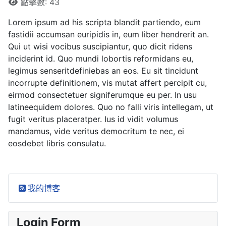
點擊數: 43
Lorem ipsum ad his scripta blandit partiendo, eum
fastidii accumsan euripidis in, eum liber hendrerit an.
Qui ut wisi vocibus suscipiantur, quo dicit ridens
inciderint id. Quo mundi lobortis reformidans eu,
legimus senseritdefiniebas an eos. Eu sit tincidunt
incorrupte definitionem, vis mutat affert percipit cu,
eirmod consectetuer signiferumque eu per. In usu
latineequidem dolores. Quo no falli viris intellegam, ut
fugit veritus placeratper. Ius id vidit volumus
mandamus, vide veritus democritum te nec, ei
eosdebet libris consulatu.
我的博客
Login Form