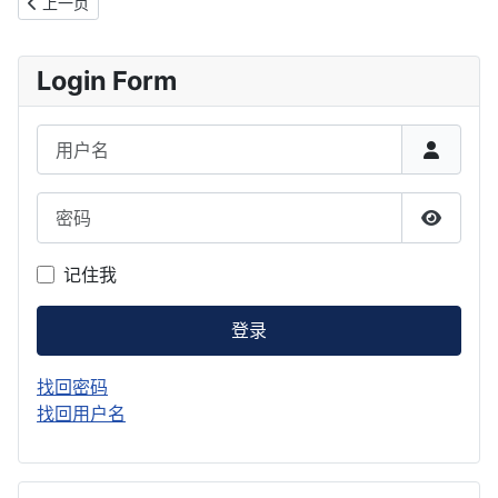
上一篇文章: 模块知识 (zh-CN)
上一页
Login Form
用户名
密码
显示密
记住我
登录
找回密码
找回用户名